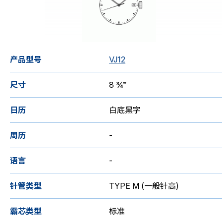
机芯目录
产品型号
VJ12
尺寸
8 ¾‴
日历
白底黑字
周历
-
语言
-
针管类型
TYPE M (一般针高)
霸芯类型
标准