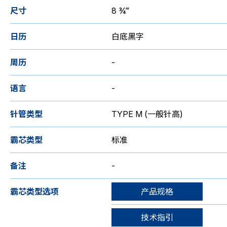
尺寸
8 ¾‴
日历
白底黑字
周历
-
语言
-
针管类型
TYPE M (一般针高)
霸芯类型
标准
备注
-
霸芯类型选项
产品规格
技术指引