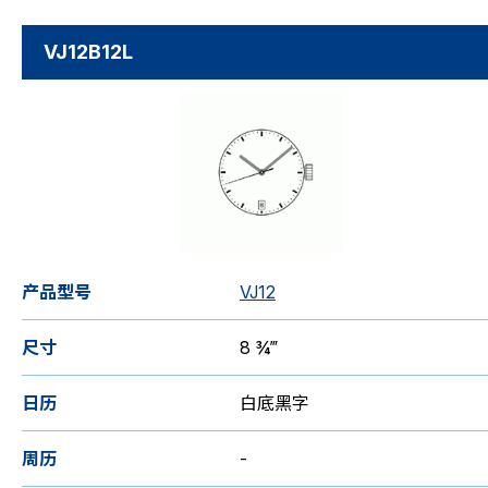
VJ12B12L
产品型号
VJ12
尺寸
8 ¾‴
日历
白底黑字
周历
-