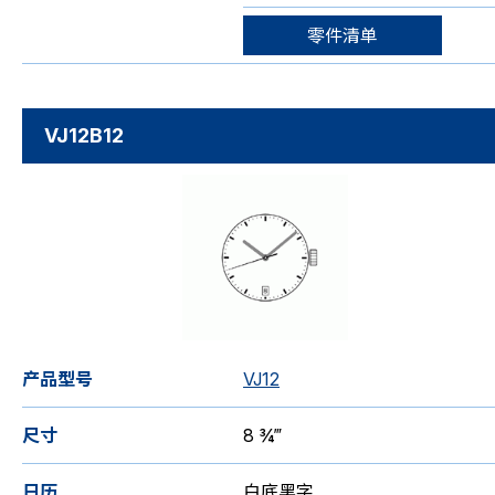
零件清单
VJ12B12
产品型号
VJ12
尺寸
8 ¾‴
日历
白底黑字