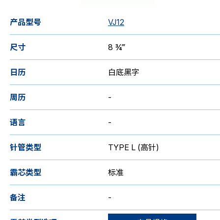
产品型号
VJ12
尺寸
8 ¾‴
日历
白底黑字
周历
-
语言
-
针管类型
TYPE L (高针)
霸芯类型
标准
备注
-