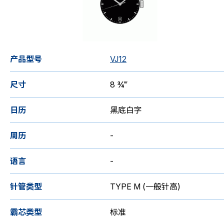
产品型号
VJ12
尺寸
8 ¾‴
日历
黑底白字
周历
-
语言
-
针管类型
TYPE M (一般针高)
霸芯类型
标准