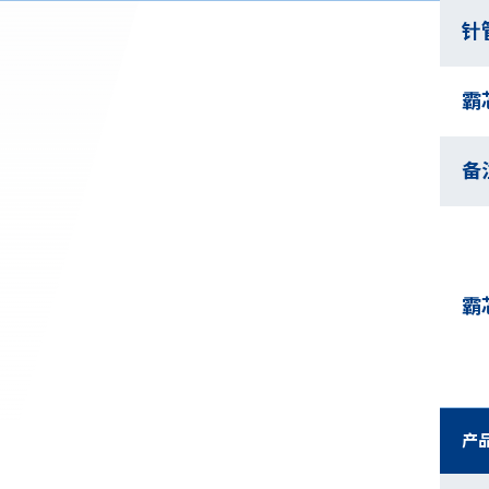
针
霸
备
霸
产