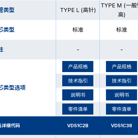
TYPE M (一
管类型
TYPE L (高针)
高)
芯类型
标准
标准
注
-
-
产品规格
产品规格
技术指引
技术指引
芯类型选项
说明书
说明书
零件清单
零件清单
品详细代码
VD51C2B
VD51C38