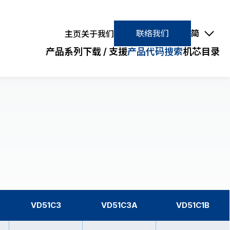
联络我们
联络我们
简
主页
关于我们
产品系列
下载 / 支援
产品代码搜索
机芯目录
超薄/标准机芯
快速搜寻
小型(VC)
快速搜寻
超薄(VJ)
标准(PC)
VD51C3
VD51C3A
VD51C1B