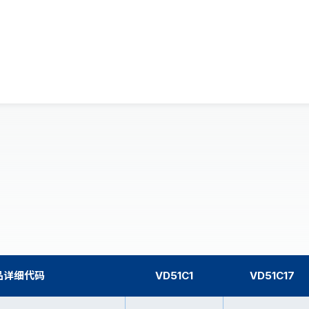
计时机芯
多眼机芯
)
双时区(VD3)
5)
扫秒(VH)
品详细代码
VD51C1
VD51C17