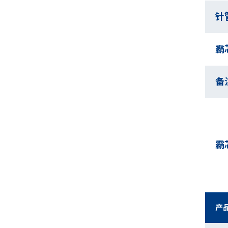
针
霸
备
霸
产