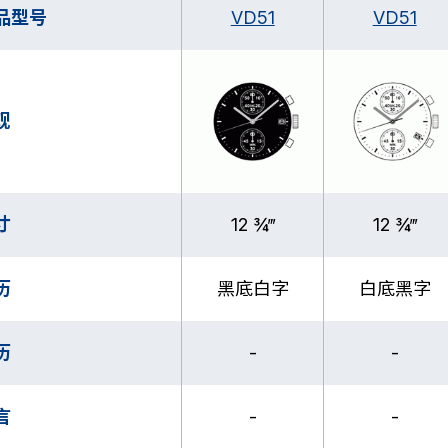
品型号
VD51
VD51
观
寸
12 ¾‴
12 ¾‴
历
黑底白字
白底黑字
历
-
-
言
-
-