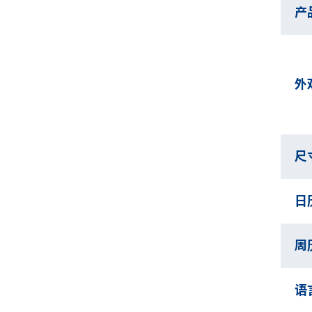
产
外
尺
日
周
语