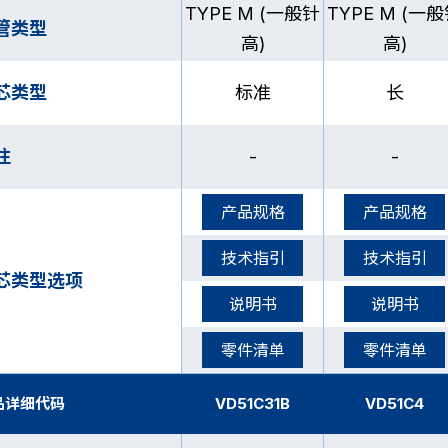
TYPE M (一般针
TYPE M (一
管类型
高)
高)
芯类型
标准
长
注
-
-
产品规格
产品规格
技术指引
技术指引
芯类型选项
说明书
说明书
零件清单
零件清单
品详细代码
VD51C31B
VD51C4