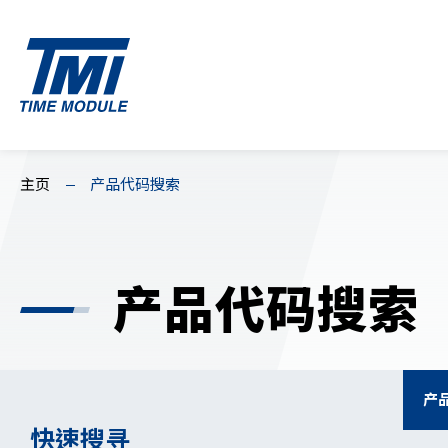
EN
繁
简
机械机芯
主页
产品代码搜索
主页
机械机芯(NH0&3)
精选计时(VK
镂空机械(NH7)
标准计时(VD
关于我们
产品代码搜索
消息回顾
产品系列
产
下载 / 支援
快速搜寻