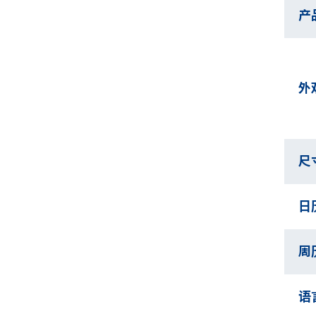
产
外
尺
日
周
语