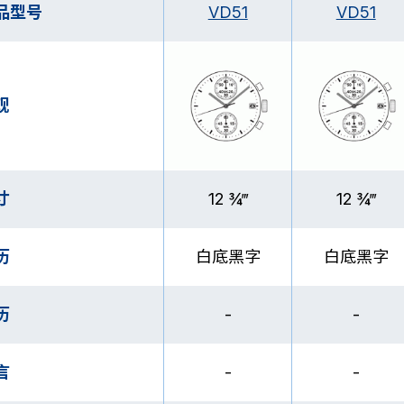
品型号
VD51
VD51
观
寸
12 ¾‴
12 ¾‴
历
白底黑字
白底黑字
历
-
-
言
-
-