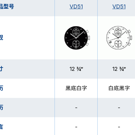
品型号
VD51
VD51
观
寸
12 ¾‴
12 ¾‴
历
黑底白字
白底黑字
历
-
-
言
-
-